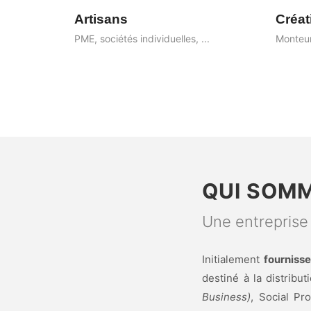
Artisans
Créat
commerçant,
PME, sociétés individuelles, ...
Monteur
QUI SOMM
Une entreprise
Initialement
fournisse
destiné à la distrib
Business)
, Social Pr