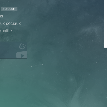
e
50 000+
ns
eaux sociaux
qualité.
s