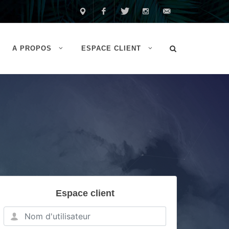
Made
Facebook
Twitter
Instagram
Contactez-
A PROPOS
ESPACE CLIENT
in
nous
France
Espace client