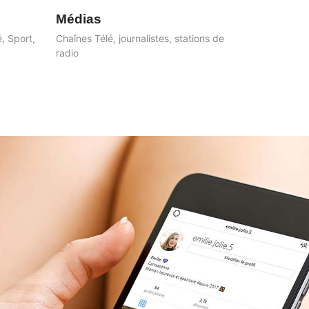
Médias
Artistes
, Sport,
Chaînes Télé, journalistes, stations de
Chanteurs, m
radio