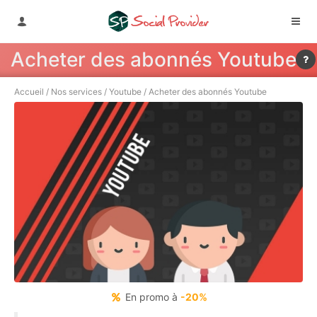
Acheter des abonnés Youtube
Accueil
/
Nos services
/
Youtube
/
Acheter des abonnés Youtube
En promo à
-20%