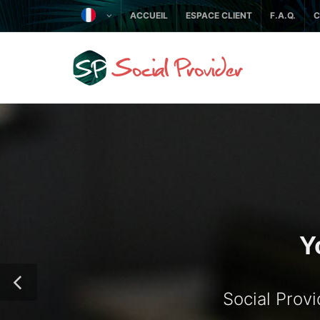
ACCUEIL
ESPACE CLIENT
F.A.Q.
C
Y
Social Prov