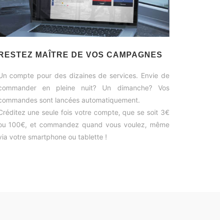
RESTEZ MAÎTRE DE VOS CAMPAGNES
Un compte pour des dizaines de services. Envie de
commander en pleine nuit? Un dimanche? Vos
commandes sont lancées automatiquement.
Créditez une seule fois votre compte, que se soit 3€
ou 100€, et commandez quand vous voulez, même
via votre smartphone ou tablette !