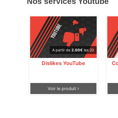
Nos services Youtube
0€
les 20
A partir de
2.00€
les 20
e
Dislikes YouTube
Co
Voir le produit