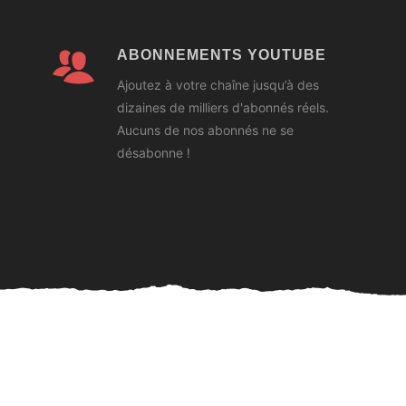
ABONNEMENTS YOUTUBE
Ajoutez à votre chaîne jusqu’à des
dizaines de milliers d'abonnés réels.
Aucuns de nos abonnés ne se
désabonne !