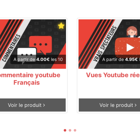
A partir de
4.00€
les 10
A partir de
4.95€
l
mmentaire youtube
Vues Youtube réel
Français
Voir le produit
Voir le produit