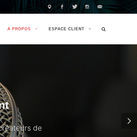
Made
Facebook
Twitter
Instagram
Contactez-
A PROPOS
ESPACE CLIENT
in
nous
France
nt
créateurs de