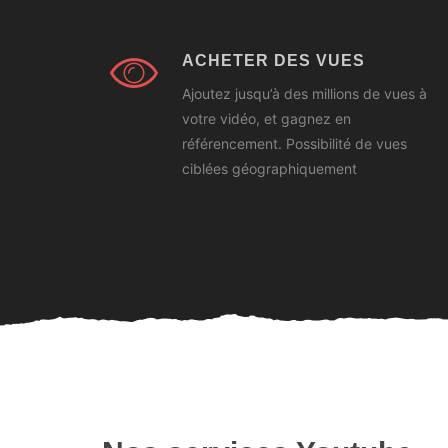
ACHETER DES VUES
Ajoutez jusqu’à des millions de vues à
votre vidéo, et gagnez en
référencement. Possibilité de vues
ciblées géographiquement