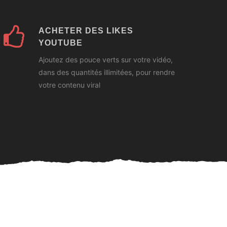
ACHETER DES LIKES
YOUTUBE
Ajoutez des pouce verts sur votre vidéo,
dans des quantités illimitées, pour rendre
votre contenu viral