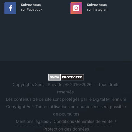
Suivez nous
Suivez nous
sur Facebook
sur Instagram
Copyrights Social Provider © 2016-2026
·
Tous droits
réservés.
Les contenus de ce site sont protégés par le Digital Millennium
Copyright Act: Toutes utilisations non-autorisées sera passible
de poursuites
Mentions légales
/
Conditions Générales de Vente
/
Protection des données