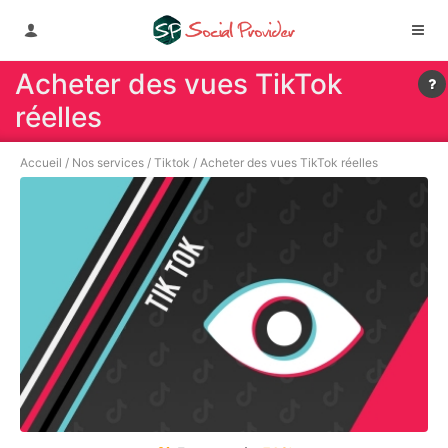
Acheter des vues TikTok
réelles
Accueil
/
Nos services
/
Tiktok
/
Acheter des vues TikTok réelles