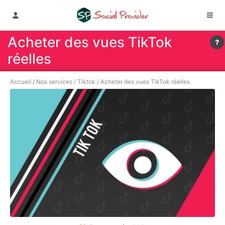
Acheter des vues TikTok
réelles
Accueil
/
Nos services
/
Tiktok
/
Acheter des vues TikTok réelles