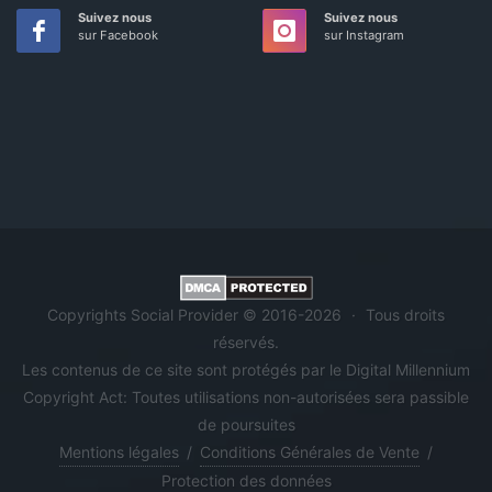
Suivez nous
Suivez nous
sur Facebook
sur Instagram
Copyrights Social Provider © 2016-2026
·
Tous droits
réservés.
Les contenus de ce site sont protégés par le Digital Millennium
Copyright Act: Toutes utilisations non-autorisées sera passible
de poursuites
Mentions légales
/
Conditions Générales de Vente
/
Protection des données