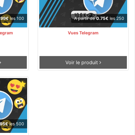
.99€
les 100
A partir de
0.75€
les 250
legram
Vues Telegram
Voir le produit
.95€
les 500