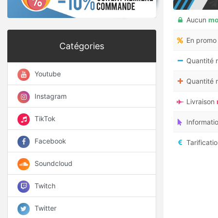
Aucun
mo
En promo
Catégories
Quantité 
Youtube
Quantité
Instagram
Livraison
TikTok
Informati
Facebook
Tarificati
Soundcloud
Twitch
Twitter