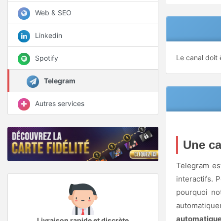
Web & SEO
Linkedin
Le canal doit 
Spotify
Telegram
Autres services
Une ca
Telegram est
interactifs. 
pourquoi n
automatique
automatiqu
Livraison rapide et discrète