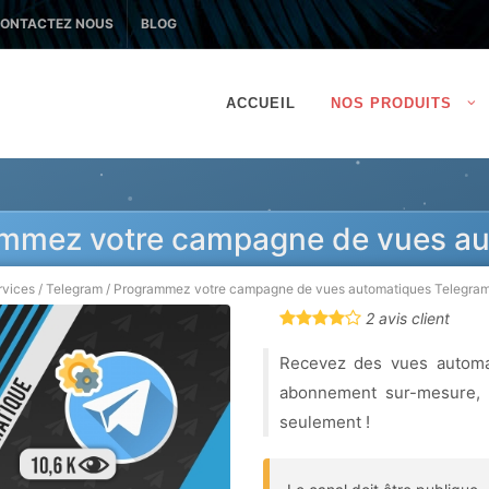
ONTACTEZ NOUS
BLOG
ACCUEIL
NOS PRODUITS
mmez votre campagne de vues au
rvices
/
Telegram
/
Programmez votre campagne de vues automatiques Telegra
2 avis client
Recevez des vues automa
abonnement sur-mesure, n
seulement !