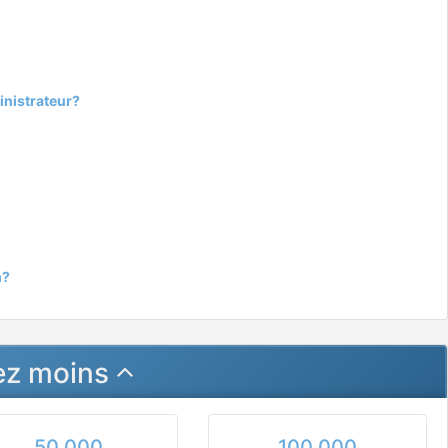
inistrateur?
m?
ez moins
50 000
100 000