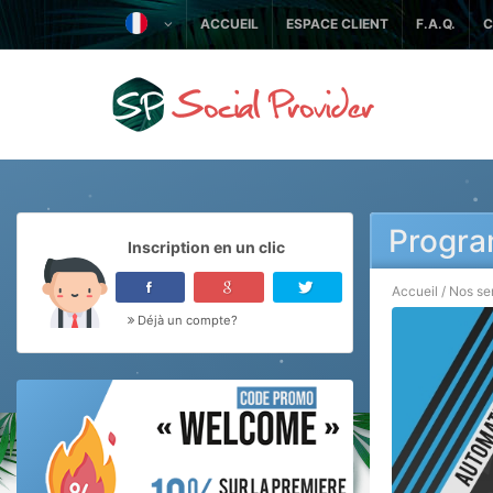
ACCUEIL
ESPACE CLIENT
F.A.Q.
C
Progra
Inscription en un clic
Accueil
/
Nos se
Déjà un compte?