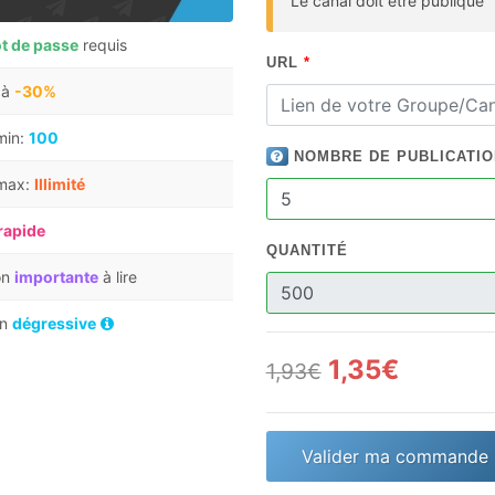
Le canal doit être publique
t de passe
requis
URL
*
 à
-30%
min:
100
NOMBRE DE PUBLICATI
 max:
Illimité
rapide
QUANTITÉ
on
importante
à lire
on
dégressive
1,35€
1,93€
Valider ma commande