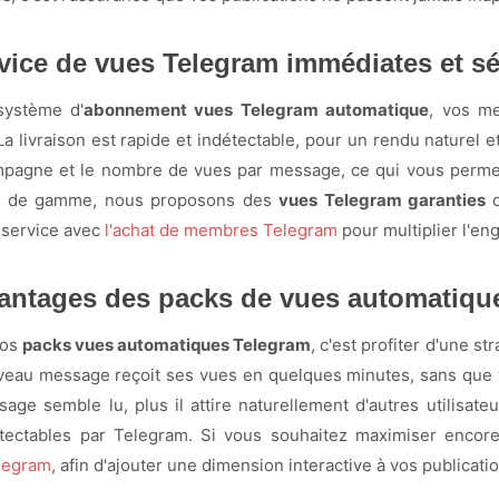
vice de vues Telegram immédiates et s
système d'
abonnement vues Telegram automatique
, vos me
 La livraison est rapide et indétectable, pour un rendu nature
mpagne et le nombre de vues par message, ce qui vous permet
as de gamme, nous proposons des
vues Telegram garanties
q
 service avec
l'achat de membres Telegram
pour multiplier l'e
antages des packs de vues automatiqu
nos
packs vues automatiques Telegram
, c'est profiter d'une s
au message reçoit ses vues en quelques minutes, sans que vou
age semble lu, plus il attire naturellement d'autres utilisate
étectables par Telegram. Si vous souhaitez maximiser encor
elegram
, afin d'ajouter une dimension interactive à vos publica