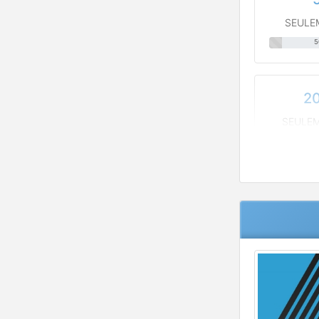
SEULE
5
2
SEULEM
50