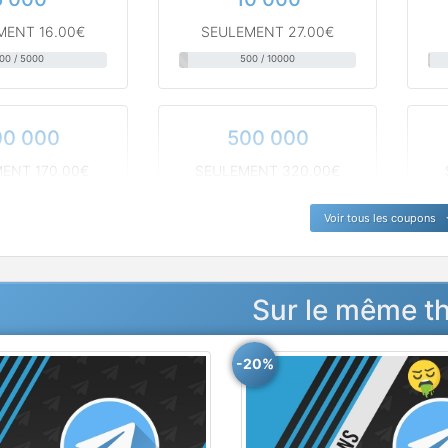
MENT 16.00€
SEULEMENT 27.00€
00 / 5000
500 / 10000
00 000
500 000
ENT 170.00€
SEULEMENT 320.00€
0 / 200000
500 / 500000
Voir tous les coupons
Sur le même 
-20%