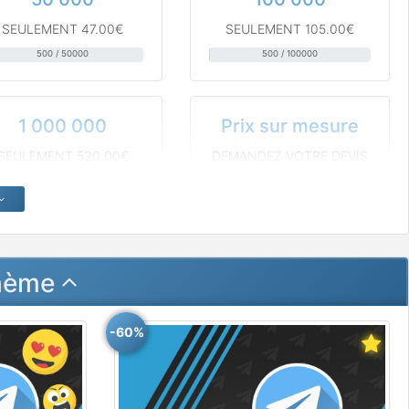
SEULEMENT 47.00€
SEULEMENT 105.00€
500 / 50000
500 / 100000
1 000 000
Prix sur mesure
SEULEMENT 520.00€
DEMANDEZ VOTRE DEVIS
500 / 1000000
thème
-60%